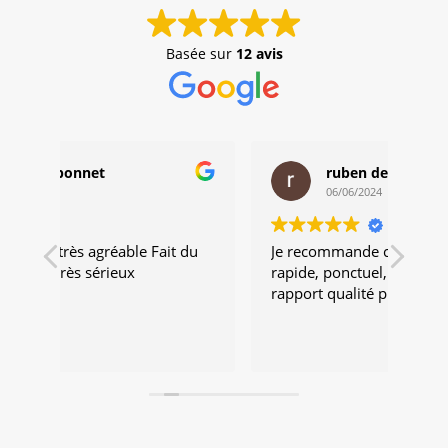
Basée sur
12 avis
ruben debard
06/06/2024
 du
Je recommande cette artisan travaille
Trav
rapide, ponctuel, et très minutieux,
très
rapport qualité prix très corrects
vive