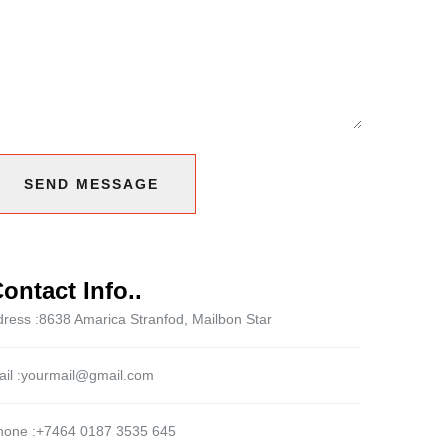
SEND MESSAGE
SEND MESSAGE
ontact Info..
ress :
8638 Amarica Stranfod, Mailbon Star
il :
yourmail@gmail.com
hone :
+7464 0187 3535 645