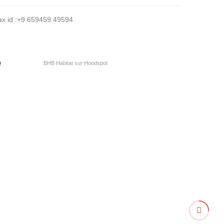
x id :
+9 659459 49594
e
BHB Habitat sur Hoodspot