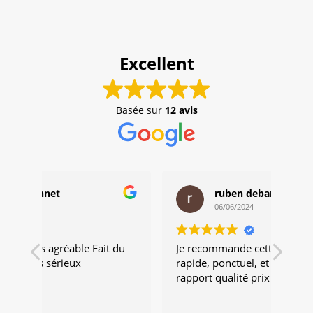
Excellent
Basée sur
12 avis
ruben debard
06/06/2024
 du
Je recommande cette artisan travaille
Trav
rapide, ponctuel, et très minutieux,
très
rapport qualité prix très corrects
vive