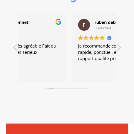
ruben debard
06/06/2024
 du
Je recommande cette artisan travaille
Trav
rapide, ponctuel, et très minutieux,
très
rapport qualité prix très corrects
vive