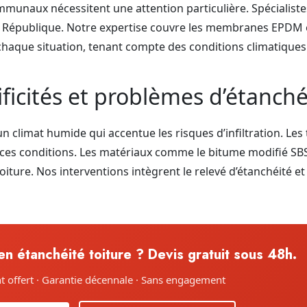
ommunaux nécessitent une attention particulière. Spécialist
 la République. Notre expertise couvre les membranes EPDM 
 chaque situation, tenant compte des conditions climatiques 
ficités et problèmes d’étanché
n climat humide qui accentue les risques d’infiltration. Les
e ces conditions. Les matériaux comme le bitume modifié S
toiture. Nos interventions intègrent le relevé d’étanchéité e
n étanchéité toiture ? Devis gratuit sous 48h.
 offert · Garantie décennale · Sans engagement