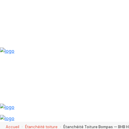
Accueil
›
Étanchéité toiture
›
Étanchéité Toiture Bompas — BHB H