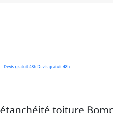
Étanchéité Toiture Bompas — 66430
Étanchéité Toiture Bompas 
2026
BHB Habitat réalise votre étanchéité toiture à Bompas
dans les Pyrénées-Orientales.
Devis gratuit 48h
Devis gratuit 48h
étanchéité toiture Bom