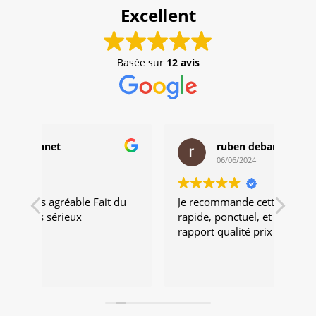
Excellent
Basée sur
12 avis
ruben debard
06/06/2024
 du
Je recommande cette artisan travaille
Trav
rapide, ponctuel, et très minutieux,
très
rapport qualité prix très corrects
vive